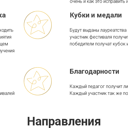
очень и как это исправить 
ка
Кубки и медали
ходить
Будут выданы лауреатства 1
иятия
участник фестиваля получи
бщем
победители получат кубок и
лучения
Благодарности
Каждый педагог получит л
тивалей
Каждый участник так же по
Направления