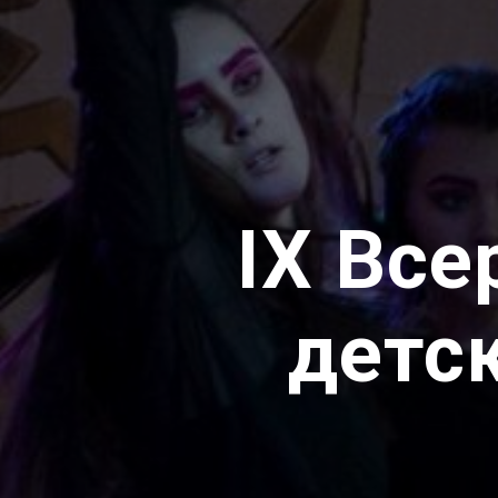
IX Все
детс